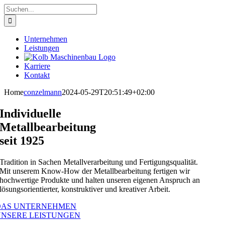
Zum
Suche
Inhalt
nach:
springen
Unternehmen
Leistungen
Karriere
Kontakt
Home
conzelmann
2024-05-29T20:51:49+02:00
Individuelle
Metallbearbeitung
seit 1925
Tradition in Sachen Metall­ver­ar­beitung und Ferti­gungs­qua­lität.
Mit unserem Know-How der Metall­be­ar­beitung fertigen wir
hochwertige Produkte und halten unseren eigenen Anspruch an
lösungs­ori­en­tierter, konstruk­tiver und kreativer Arbeit.
DAS UNTERNEHMEN
UNSERE LEISTUNGEN